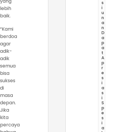
yang
s
i
lebih
u
baik.
n
a
n
“Kami
D
berdoa
a
p
agar
a
adik-
t
A
adik
p
semua
r
bisa
e
s
sukses
i
di
a
s
masa
i
depan.
S
p
Jika
e
kita
s
i
percaya
a