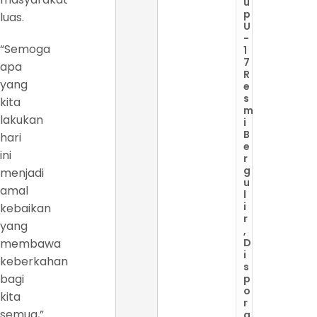
u
p
luas.
U
-
“Semoga
1
7
apa
R
yang
e
s
kita
m
lakukan
i
B
hari
e
ini
r
g
menjadi
u
amal
l
i
kebaikan
r
yang
,
membawa
D
i
keberkahan
s
bagi
p
o
kita
r
semua,”
a