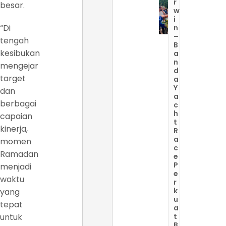
r
besar.
w
i
“Di
n
–
tengah
B
kesibukan
a
n
mengejar
d
target
a
Y
dan
a
berbagai
c
h
capaian
t
kinerja,
R
a
momen
c
Ramadan
e
P
menjadi
e
waktu
r
k
yang
u
tepat
a
untuk
t
B