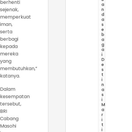
berhenti
a
sejenak,
n
d
memperkuat
a
iman,
s
e
serta
b
berbagi
a
g
kepada
a
mereka
i
D
yang
e
membutuhkan,”
s
t
katanya.
i
n
Dalam
a
s
kesempatan
i
tersebut,
M
a
BRI
r
Cabang
i
t
Masohi
i