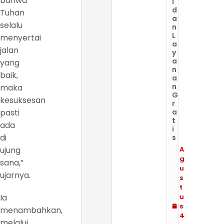
bahwa
l
d
Tuhan
a
selalu
n
L
menyertai
a
jalan
y
a
yang
n
baik,
a
n
maka
G
kesuksesan
r
pasti
a
t
ada
i
di
s
ujung
A
g
sana,”
u
ujarnya.
s
t
Ia
u
s
menambahkan,
4
melalui