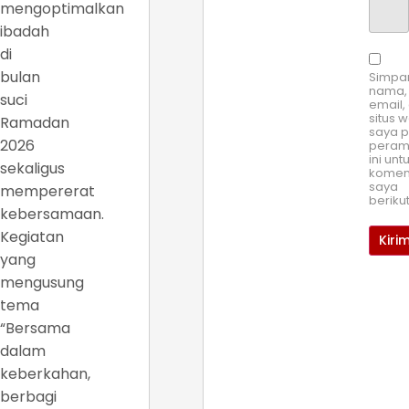
mengoptimalkan
ibadah
di
bulan
Simpa
nama,
suci
email,
situs 
Ramadan
saya 
2026
pera
ini unt
sekaligus
komen
saya
mempererat
beriku
kebersamaan.
Kegiatan
yang
mengusung
tema
“Bersama
dalam
keberkahan,
berbagi