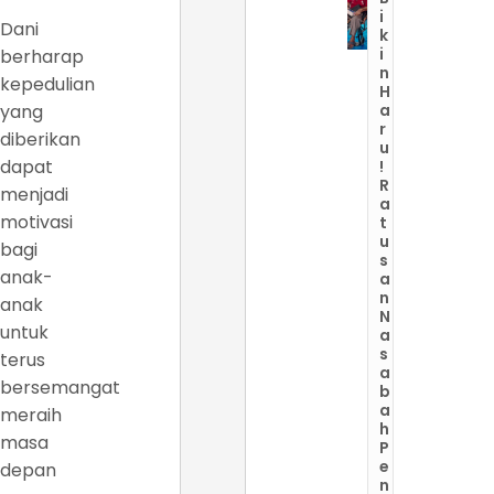
i
Dani
k
i
berharap
n
kepedulian
H
yang
a
r
diberikan
u
dapat
!
R
menjadi
a
motivasi
t
u
bagi
s
anak-
a
n
anak
N
untuk
a
s
terus
a
bersemangat
b
a
meraih
h
masa
P
e
depan
n