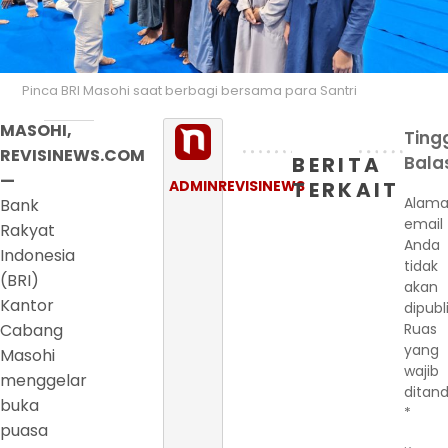
Pinca BRI Masohi saat berbagi bersama para Santri
MASOHI,
Ting
REVISINEWS.COM
BERITA
Bala
—
ADMINREVISINEWS
TERKAIT
Alama
Bank
email
Rakyat
Anda
Indonesia
tidak
(BRI)
akan
Kantor
dipubl
Cabang
Ruas
yang
Masohi
wajib
menggelar
ditand
buka
*
puasa