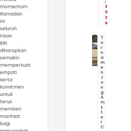
,
momentum
2
0
Ramadan
2
ini
6
seluruh
insan
T
u
BRI
r
diharapkan
n
semakin
a
m
memperkuat
e
empati
n
J
serta
o
komitmen
n
g
untuk
A
terus
m
s
memberi
t
manfaat
e
r
bagi
C
masyarakat