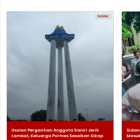
BUDAYA
Usulan Pergantian Anggota Saniri Jerili
Sidan
Lambat, Keluarga Pormes Sesalkan Sikap
Masuk