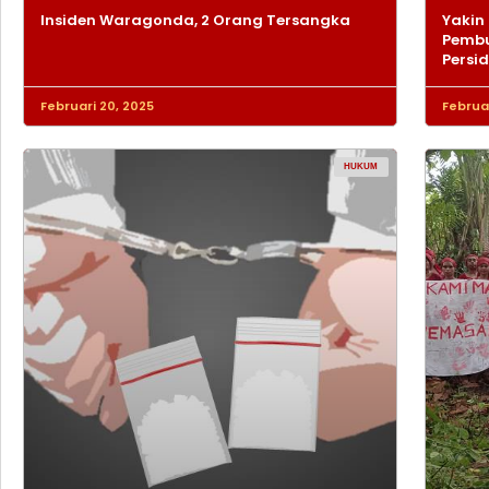
Insiden Waragonda, 2 Orang Tersangka
Yakin 
Pembu
Persi
Februari 20, 2025
Februar
HUKUM