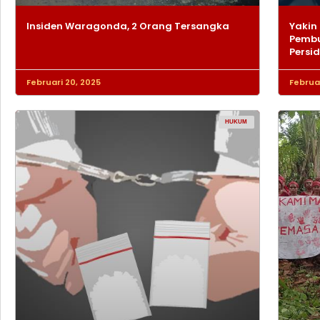
Insiden Waragonda, 2 Orang Tersangka
Yakin 
Pembu
Persi
Februari 20, 2025
Februar
HUKUM