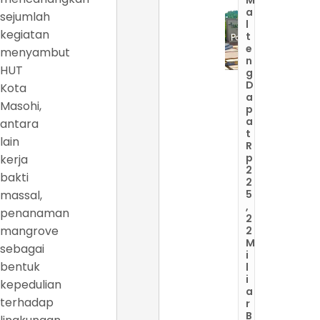
a
sejumlah
l
kegiatan
t
e
menyambut
n
HUT
g
D
Kota
a
Masohi,
p
a
antara
t
lain
R
p
kerja
2
bakti
2
massal,
5
,
penanaman
2
mangrove
2
M
sebagai
i
bentuk
l
i
kepedulian
a
terhadap
r
B