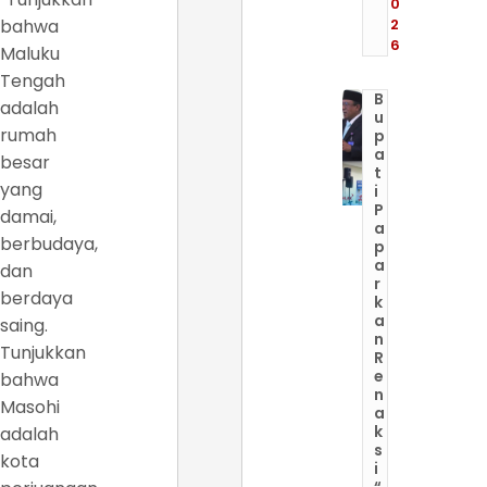
0
bahwa
2
6
Maluku
Tengah
B
adalah
u
rumah
p
a
besar
t
yang
i
P
damai,
a
berbudaya,
p
a
dan
r
berdaya
k
a
saing.
n
Tunjukkan
R
e
bahwa
n
Masohi
a
k
adalah
s
kota
i
“