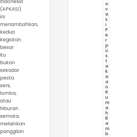
Indonesia
o
(APKASI)
v
a
ini
s
menambahkan,
i
P
kedua
e
kegiatan
r
p
besar
u
itu
s
t
bukan
a
sekadar
k
a
pesta
a
seni,
n
R
lomba,
u
atau
m
a
hiburan
h
semata,
B
melainkan
a
m
panggilan
b