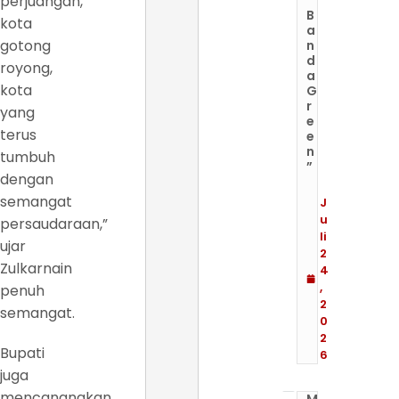
perjuangan,
B
kota
a
gotong
n
d
royong,
a
kota
G
r
yang
e
terus
e
n
tumbuh
”
dengan
semangat
J
u
persaudaraan,”
li
ujar
2
Zulkarnain
4
,
penuh
2
semangat.
0
2
Bupati
6
juga
mencanangkan
M