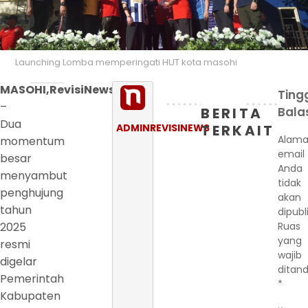
Launching Lomba memperingati HUT kota masohi
MASOHI,RevisiNews.com
Ting
–
BERITA
Bala
Dua
ADMINREVISINEWS
TERKAIT
Alama
momentum
email
besar
Anda
menyambut
tidak
penghujung
akan
tahun
dipubl
2025
Ruas
yang
resmi
wajib
digelar
ditand
Pemerintah
*
Kabupaten