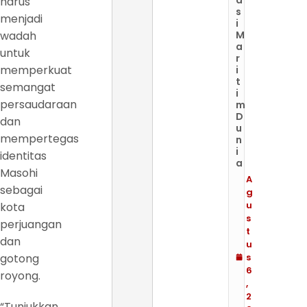
harus
s
menjadi
i
wadah
M
a
untuk
r
memperkuat
i
t
semangat
i
persaudaraan
m
D
dan
u
mempertegas
n
i
identitas
a
Masohi
A
sebagai
g
u
kota
s
perjuangan
t
dan
u
gotong
s
6
royong.
,
2
“Tunjukkan