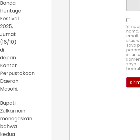
Banda
Heritage
Festival
2025,
Simpa
nama,
Jumat
email,
situs 
(16/10)
saya 
di
pera
ini unt
depan
komen
saya
Kantor
beriku
Perpustakaan
Daerah
Masohi.
Bupati
Zulkarnain
menegaskan
bahwa
kedua