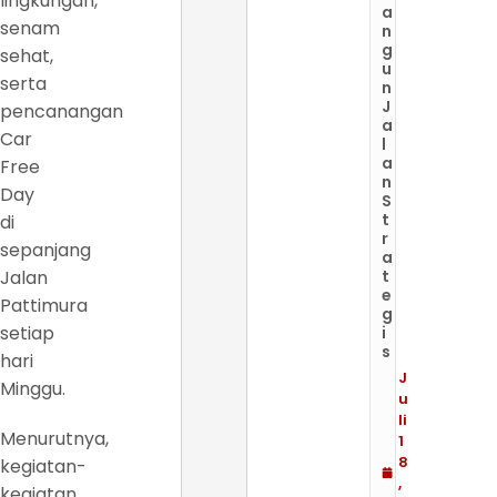
lingkungan,
a
senam
n
g
sehat,
u
serta
n
J
pencanangan
a
Car
l
a
Free
n
Day
S
t
di
r
sepanjang
a
Jalan
t
e
Pattimura
g
setiap
i
s
hari
J
Minggu.
u
li
Menurutnya,
1
8
kegiatan-
,
kegiatan