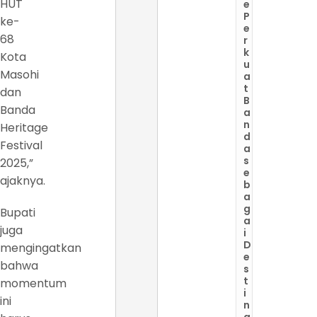
HUT
e
P
ke-
e
68
r
k
Kota
u
Masohi
a
t
dan
B
Banda
a
n
Heritage
d
Festival
a
s
2025,”
e
ajaknya.
b
a
g
Bupati
a
juga
i
D
mengingatkan
e
bahwa
s
t
momentum
i
ini
n
a