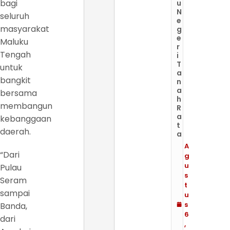
bagi
u
N
seluruh
e
masyarakat
g
e
Maluku
r
Tengah
i
T
untuk
a
bangkit
n
a
bersama
h
membangun
R
a
kebanggaan
t
daerah.
a
A
“Dari
g
u
Pulau
s
Seram
t
sampai
u
s
Banda,
6
dari
,