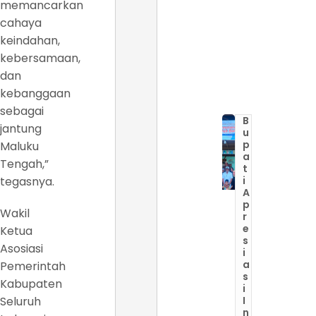
memancarkan
cahaya
keindahan,
kebersamaan,
dan
kebanggaan
sebagai
B
jantung
u
p
Maluku
a
Tengah,”
t
tegasnya.
i
A
p
Wakil
r
e
Ketua
s
Asosiasi
i
a
Pemerintah
s
Kabupaten
i
Seluruh
I
n