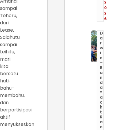
Amahai
2
sampai
0
2
Tehoru,
6
dari
Lease,
D
Salahutu
a
r
sampai
w
Leihitu,
i
n
mari
–
kita
B
a
bersatu
n
hati,
d
a
bahu-
Y
membahu,
a
dan
c
h
berpartisipasi
t
aktif
R
a
menyukseskan
c