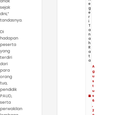
anak
e
sejak
g
e
dini,”
r
tandasnya.
i
T
a
Di
n
hadapan
a
h
peserta
R
yang
a
t
terdiri
a
dari
A
para
g
orang
u
s
tua,
t
pendidik
u
PAUD,
s
6
serta
,
perwakilan
2