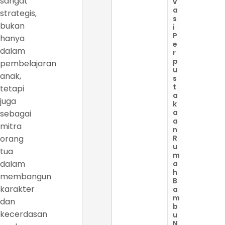
sangat
v
a
strategis,
s
bukan
i
P
hanya
e
dalam
r
p
pembelajaran
u
anak,
s
t
tetapi
a
juga
k
a
sebagai
a
mitra
n
orang
R
u
tua
m
dalam
a
h
membangun
B
karakter
a
m
dan
b
kecerdasan
u
N