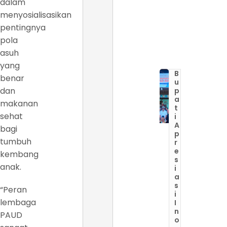
dalam
menyosialisasikan
pentingnya
pola
asuh
yang
B
benar
u
dan
p
a
makanan
t
sehat
i
A
bagi
p
tumbuh
r
e
kembang
s
anak.
i
a
s
“Peran
i
lembaga
I
n
PAUD
o