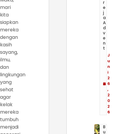
r
mari
e
j
kita
a
siapkan
A
d
mereka
v
dengan
e
n
kasih
t
sayang,
J
ilmu,
u
dan
n
i
lingkungan
2
yang
6
sehat
,
2
agar
0
kelak
2
mereka
6
tumbuh
menjadi
B
u