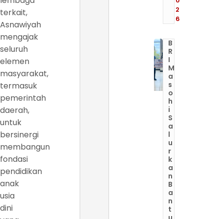
lembaga
0
2
terkait,
6
Asnawiyah
mengajak
B
seluruh
R
I
elemen
M
masyarakat,
a
s
termasuk
o
pemerintah
h
daerah,
i
S
untuk
a
bersinergi
l
u
membangun
r
fondasi
k
a
pendidikan
n
anak
B
a
usia
n
dini
t
u