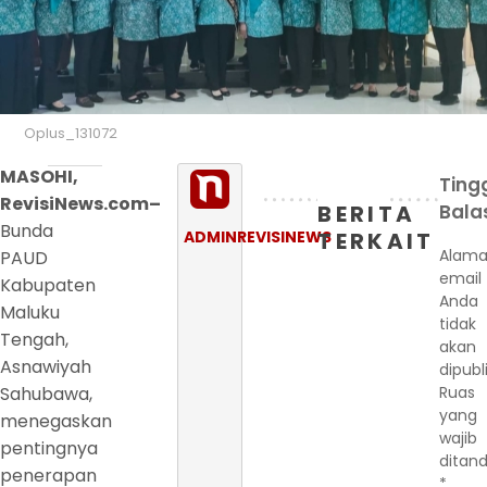
Oplus_131072
MASOHI,
Ting
RevisiNews.com–
BERITA
Bala
Bunda
ADMINREVISINEWS
TERKAIT
Alama
PAUD
email
Kabupaten
Anda
Maluku
tidak
Tengah,
akan
Asnawiyah
dipubl
Sahubawa,
Ruas
yang
menegaskan
wajib
pentingnya
ditand
penerapan
*