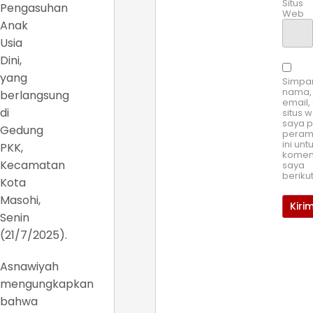
Situs
Pengasuhan
Web
Anak
Usia
Dini,
yang
Simpa
nama,
berlangsung
email,
di
situs 
saya 
Gedung
pera
ini unt
PKK,
komen
Kecamatan
saya
beriku
Kota
Masohi,
Senin
(21/7/2025).
Asnawiyah
mengungkapkan
bahwa