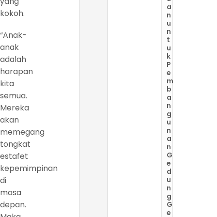
yang
a
kokoh.
n
u
n
“Anak-
t
anak
u
k
adalah
P
harapan
e
m
kita
b
semua.
a
n
Mereka
g
akan
u
n
memegang
a
tongkat
n
G
estafet
e
kepemimpinan
d
di
u
n
masa
g
depan.
G
e
Maka,