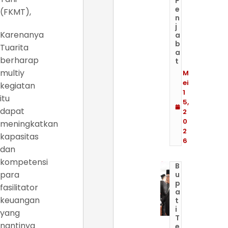
P
e
(FKMT),
n
j
Karenanya
a
b
Tuarita
a
berharap
t
multiy
M
ei
kegiatan
1
itu
5,
dapat
2
0
meningkatkan
2
kapasitas
6
dan
kompetensi
B
para
u
p
fasilitator
a
keuangan
t
i
yang
T
nantinya
e