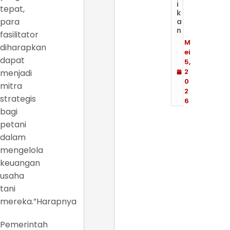
i
tepat,
k
para
a
n
fasilitator
M
diharapkan
ei
dapat
5,
2
menjadi
0
mitra
2
strategis
6
bagi
petani
dalam
mengelola
keuangan
usaha
tani
mereka.”Harapnya
Pemerintah