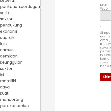
seperti,
Situs
perikanan,perdagangan
Web
serta
sektor
pendukung
ekonomi
Simpa
nama,
daerah
email,
lain.
situs 
saya 
namun,
pera
ini unt
demikian
komen
keunggulan
saya
beriku
sektor
ini
memiliki
daya
kuat
mendorong
perekonomian