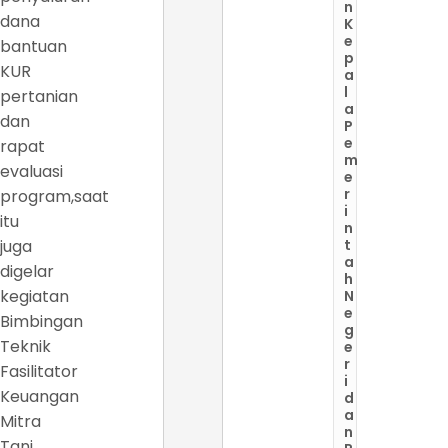
n
dana
K
e
bantuan
p
KUR
a
l
pertanian
a
dan
P
e
rapat
m
evaluasi
e
r
program,saat
i
itu
n
juga
t
a
digelar
h
kegiatan
N
e
Bimbingan
g
Teknik
e
r
Fasilitator
i
Keuangan
d
a
Mitra
n
Tani