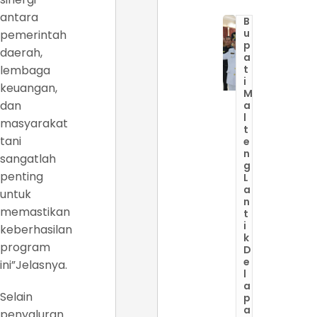
antara
B
u
pemerintah
p
daerah,
a
lembaga
t
i
keuangan,
M
dan
a
l
masyarakat
t
tani
e
n
sangatlah
g
penting
L
a
untuk
n
memastikan
t
i
keberhasilan
k
program
D
e
ini”Jelasnya.
l
a
Selain
p
a
penyaluran