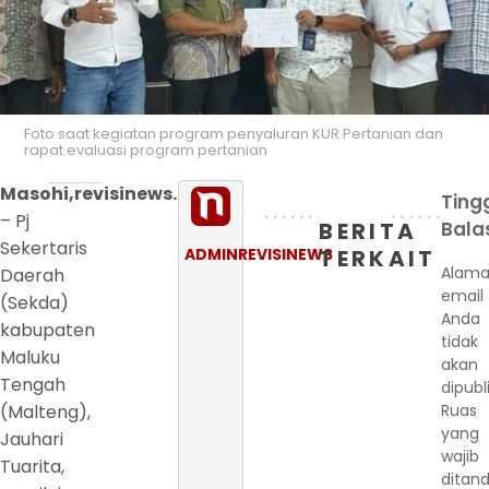
Foto saat kegiatan program penyaluran KUR Pertanian dan
rapat evaluasi program pertanian
Masohi,revisinews.com
Ting
– Pj
BERITA
Bala
Sekertaris
ADMINREVISINEWS
TERKAIT
Alama
Daerah
email
(Sekda)
Anda
kabupaten
tidak
Maluku
akan
Tengah
dipubl
(Malteng),
Ruas
yang
Jauhari
wajib
Tuarita,
ditand