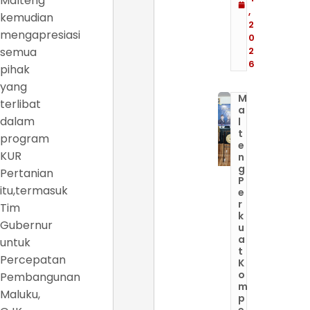
Malteng
,
kemudian
2
mengapresiasi
0
semua
2
6
pihak
yang
M
terlibat
a
dalam
l
t
program
e
KUR
n
g
Pertanian
P
itu,termasuk
e
r
Tim
k
Gubernur
u
a
untuk
t
Percepatan
K
o
Pembangunan
m
Maluku,
p