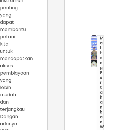
instrumen
penting
yang
dapat
membantu
petani
M
a
kita
l
untuk
t
e
mendapatkan
n
akses
g
pembiayaan
P
e
yang
r
lebih
t
a
mudah
h
dan
a
n
terjangkau.
k
Dengan
a
n
adanya
W