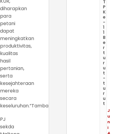
KUR,
T
P
diharapkan
K
para
e
-
petani
1
dapat
1
B
meningkatkan
e
produktivitas,
r
t
kualitas
u
hasil
r
pertanian,
u
t
serta
-
kesejahteraan
t
u
mereka
r
secara
u
t
keseluruhan.”Tambahnya.
J
u
PJ
n
sekda
i
4