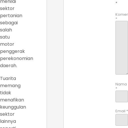
menilai
*
sektor
Komen
pertanian
*
sebagai
salah
satu
motor
penggerak
perekonomian
daerah.
Tuarita
Nama
memang
*
tidak
menafikan
keunggulan
Email
*
sektor
lainnya