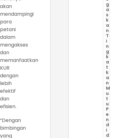
g
akan
a
mendampingi
s
k
para
a
petani
n
T
dalam
i
mengakses
n
g
dan
k
memanfaatkan
a
t
KUR
k
dengan
a
lebih
n
M
efektif
u
dan
t
u
efisien.
P
e
n
“Dengan
d
bimbingan
i
yang
d