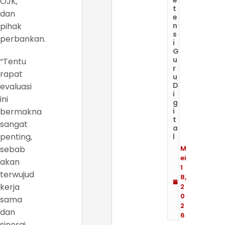
e
OJK,
t
dan
e
pihak
n
s
perbankan.
i
G
u
“Tentu
r
rapat
u
D
evaluasi
i
ini
g
bermakna
i
t
sangat
a
penting,
l
sebab
M
ei
akan
1
terwujud
8,
kerja
2
0
sama
2
dan
6
sinergi