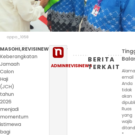
oppo_1058
MASOHI,REVISINEWS.COM
-
Ting
Keberangkatan
BERITA
Bala
Jamaah
ADMINREVISINEWS
TERKAIT
Alama
Calon
email
Haji
Anda
(JCH)
tidak
tahun
akan
2026
dipubl
menjadi
Ruas
yang
momentum
wajib
istimewa
ditand
bagi
*