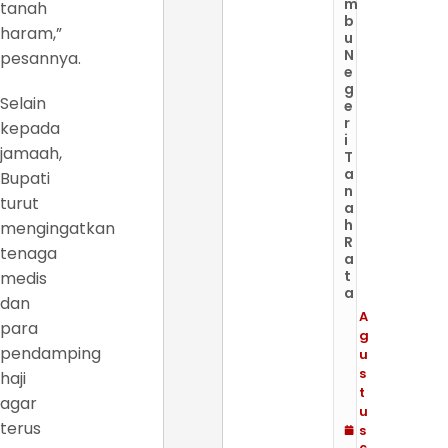
m
tanah
b
haram,”
u
N
pesannya.
e
g
Selain
e
r
kepada
i
jamaah,
T
a
Bupati
n
turut
a
h
mengingatkan
R
tenaga
a
t
medis
a
dan
A
para
g
pendamping
u
s
haji
t
agar
u
terus
s