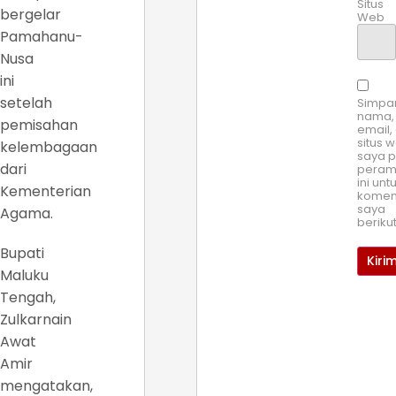
Situs
bergelar
Web
Pamahanu-
Nusa
ini
setelah
Simpa
nama,
pemisahan
email,
situs 
kelembagaan
saya 
dari
pera
ini unt
Kementerian
komen
saya
Agama.
beriku
Bupati
Maluku
Tengah,
Zulkarnain
Awat
Amir
mengatakan,