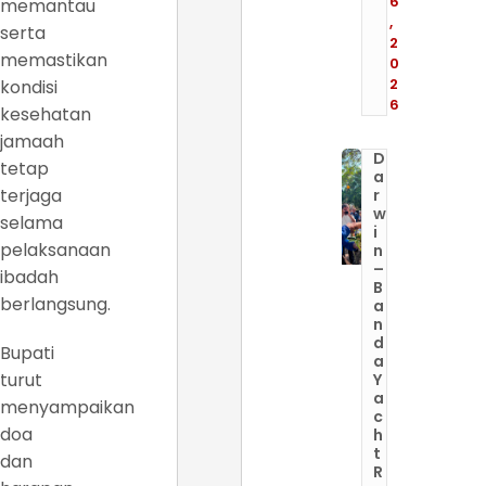
6
memantau
,
serta
2
memastikan
0
2
kondisi
6
kesehatan
jamaah
D
tetap
a
terjaga
r
w
selama
i
pelaksanaan
n
–
ibadah
B
berlangsung.
a
n
d
Bupati
a
turut
Y
a
menyampaikan
c
doa
h
t
dan
R