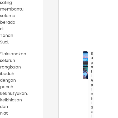
saling
membantu
selama
berada
di
Tanah
Suci.
“Laksanakan
B
u
seluruh
p
rangkaian
a
t
ibadah
i
dengan
A
p
penuh
r
kekhusyukan,
e
s
keikhlasan
i
dan
a
s
niat
i