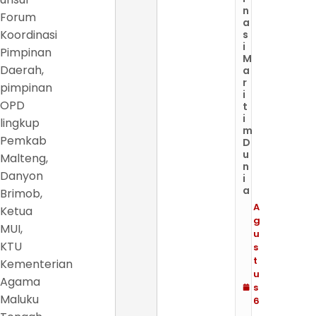
n
Forum
a
Koordinasi
s
i
Pimpinan
M
Daerah,
a
r
pimpinan
i
OPD
t
i
lingkup
m
Pemkab
D
u
Malteng,
n
Danyon
i
a
Brimob,
A
Ketua
g
MUI,
u
KTU
s
t
Kementerian
u
Agama
s
Maluku
6
,