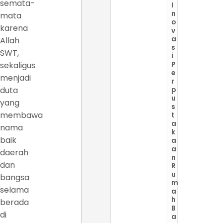
semata-
I
n
mata
o
karena
v
a
Allah
s
SWT,
i
P
sekaligus
e
menjadi
r
duta
p
u
yang
s
membawa
t
a
nama
k
baik
a
a
daerah
n
dan
R
u
bangsa
m
selama
a
h
berada
B
di
a