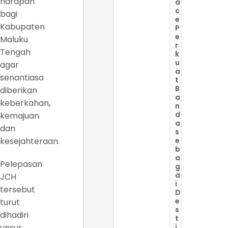
harapan
a
c
bagi
e
Kabupaten
P
e
Maluku
r
Tengah
k
u
agar
a
senantiasa
t
B
diberikan
a
keberkahan,
n
d
kemajuan
a
dan
s
kesejahteraan.
e
b
a
Pelepasan
g
a
JCH
i
tersebut
D
e
turut
s
dihadiri
t
unsur
i