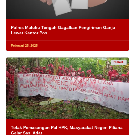
Polres Maluku Tengah Gagalkan Pengiriman Ganja
Lewat Kantor Pos
Februari 25, 2025
BUDAYA
Tolak Pemasangan Pal HPK, Masyarakat Negeri Piliana
Gelar Sasi Adat