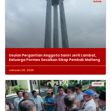
BUDAYA
Usulan Pergantian Anggota Saniri Jerili Lambat,
Keluarga Pormes Sesalkan Sikap Pemkab Malteng
Januari 20, 2025
HUKUM